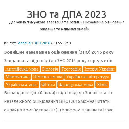
ЗНО та ДПА 2023
Державна підсумкова атестація та Зовнішнє незалежне оцінювання.
Завдання та відповіді онлайн.
Ви тут:
Головна
»
ЗНО 2016
»
Сторінка 4
Зовнішнє незалежне оцінювання (ЗНО) 2016 року
Завдання та відповіді до ЗНО 2016 року з предметів:
Англійська мова
Біологія
Географія
Історія України
Математика
Німецька мова
Українська література
Українська мова
Фізика
Французька мова
Хімія
Всі завдання (посiбники) і відповіді до Зовнішнього
незалежного оцінювання (ЗНО) 2016 можна читати
онлайн з комп’ютера (ПК), телефону, планшета і Ipad.